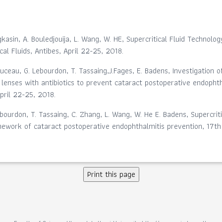
asin, A. Bouledjouija, L. Wang, W. HE, Supercritical Fluid Technolog
al Fluids, Antibes, April 22-25, 2018.
uceau, G. Lebourdon, T. Tassaing,J.Fages, E. Badens, Investigation 
 lenses with antibiotics to prevent cataract postoperative endopht
April 22-25, 2018.
ourdon, T. Tassaing, C. Zhang, L. Wang, W. He E. Badens, Supercriti
amework of cataract postoperative endophthalmitis prevention, 17th 
Print this page