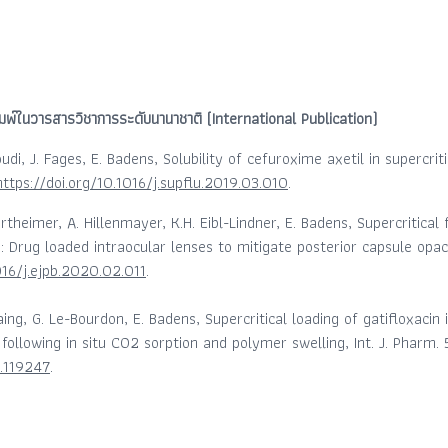
ิมพ์ในวารสารวิชาการระดับนานาชาติ (International Publication)
udi, J. Fages, E. Badens, Solubility of cefuroxime axetil in supercr
https://doi.org/10.1016/j.supflu.2019.03.010
.
rtheimer, A. Hillenmayer, K.H. Eibl-Lindner, E. Badens, Supercritica
 Drug loaded intraocular lenses to mitigate posterior capsule opaci
016/j.ejpb.2020.02.011
.
aing, G. Le-Bourdon, E. Badens, Supercritical loading of gatifloxacin
following in situ CO2 sorption and polymer swelling, Int. J. Pharm.
0.119247
.