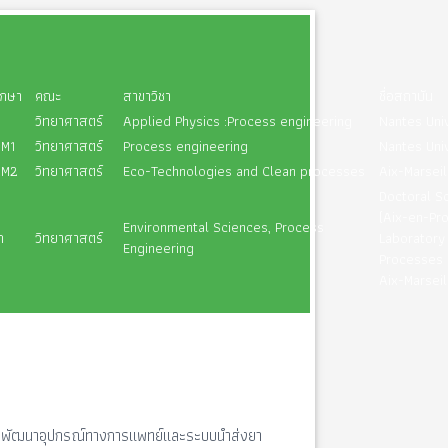
ึกษา
คณะ
สาขาวิชา
ชื่อสถาบัน
วิทยาศาสตร์
Applied Physics :Process engineering
Nantes Univ
 M1
วิทยาศาสตร์
Process engineering
Nantes Univ
 M2
วิทยาศาสตร์
Eco-Technologies and Clean processes
Aix-Marseil
Doctoral S
(Aix-en-Pr
Environmental Sciences, Process
ก
วิทยาศาสตร์
Laboratory
Engineering
Processes 
Aix-Marseil
เพื่อพัฒนาอุปกรณ์ทางการแพทย์และระบบนำส่งยา