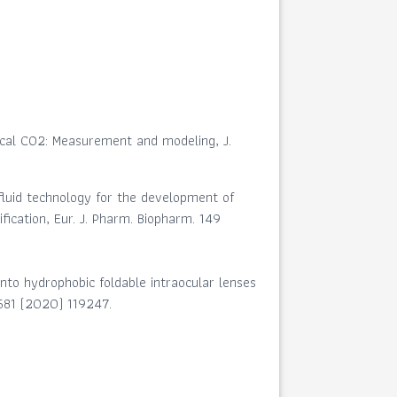
itical CO2: Measurement and modeling, J.
l fluid technology for the development of
fication, Eur. J. Pharm. Biopharm. 149
 into hydrophobic foldable intraocular lenses
 581 (2020) 119247.