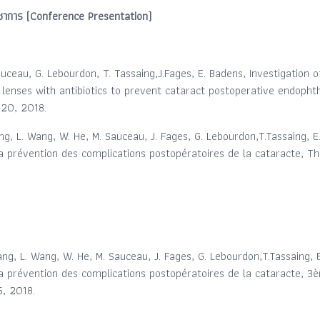
ิชาการ (Conference Presentation)
uceau, G. Lebourdon, T. Tassaing,J.Fages, E. Badens, Investigation 
 lenses with antibiotics to prevent cataract postoperative endopht
-20, 2018.
g, L. Wang, W. He, M. Sauceau, J. Fages, G. Lebourdon,T.Tassaing, E.
la prévention des complications postopératoires de la cataracte, 
g, L. Wang, W. He, M. Sauceau, J. Fages, G. Lebourdon,T.Tassaing, E
a prévention des complications postopératoires de la cataracte, 3
, 2018.