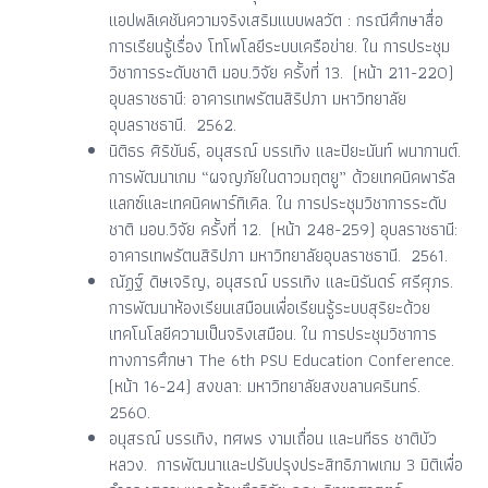
แอปพลิเคชันความจริงเสริมแบบพลวัต : กรณีศึกษาสื่อ
การเรียนรู้เรื่อง โทโพโลยีระบบเครือข่าย. ใน การประชุม
วิชาการระดับชาติ มอบ.วิจัย ครั้งที่ 13. (หน้า 211-220)
อุบลราชธานี: อาคารเทพรัตนสิริปภา มหาวิทยาลัย
อุบลราชธานี. 2562.
นิติธร ศิริขันธ์, อนุสรณ์ บรรเทิง และปิยะนันท์ พนากานต์.
การพัฒนาเกม “ผจญภัยในดาวมฤตยู” ด้วยเทคนิคพารัล
แลกซ์และเทคนิคพาร์ทิเคิล. ใน การประชุมวิชาการระดับ
ชาติ มอบ.วิจัย ครั้งที่ 12. (หน้า 248-259) อุบลราชธานี:
อาคารเทพรัตนสิริปภา มหาวิทยาลัยอุบลราชธานี. 2561.
ณัฏฐ์ ดิษเจริญ, อนุสรณ์ บรรเทิง และนิรันดร์ ศรีศุภร.
การพัฒนาห้องเรียนเสมือนเพื่อเรียนรู้ระบบสุริยะด้วย
เทคโนโลยีความเป็นจริงเสมือน. ใน การประชุมวิชาการ
ทางการศึกษา The 6th PSU Education Conference.
(หน้า 16-24) สงขลา: มหาวิทยาลัยสงขลานครินทร์.
2560.
อนุสรณ์ บรรเทิง, ทศพร งามเถื่อน และนทีธร ชาติบัว
หลวง. การพัฒนาและปรับปรุงประสิทธิภาพเกม 3 มิติเพื่อ