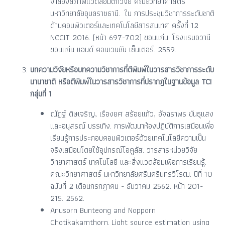
จำลองสภาพแวดล้อมตึกวิจัย คณะวิทยาศาสตร์
มหาวิทยาลัยอุบลราชธานี. ใน การประชุมวิชาการระดับชาติ
ด้านคอมพิวเตอร์และเทคโนโลยีสารสนเทศ ครั้งที่ 12
NCCIT 2016. (หน้า 697-702) ขอนแก่น: โรงแรมอวานี
ขอนแก่น แอนด์ คอนเวนชัน เซ็นเตอร์. 2559.
บทความวิจัยหรือบทความวิชาการที่ตีพิมพ์ในวารสารวิชาการระดับ
นานาชาติ หรือตีพิมพ์ในวารสารวิชาการที่ปรากฎในฐานข้อมูล TCI
กลุ่มที่ 1
ณัฏฐ์ ดิษเจริญ, เรืองยศ สร้อยแก้ว, อัจฉราพร ขันธุแสง
และอนุสรณ์ บรรเทิง. การพัฒนาห้องปฏิบัติการเสมือนเพื่อ
เรียนรู้การประกอบคอมพิวเตอร์ด้วยเทคโนโลยีความเป็น
จริงเสมือนโดยใช้อุปกรณ์โอคูลัส. วารสารหน่วยวิจัย
วิทยาศาสตร์ เทคโนโลยี และสิ่งแวดล้อมเพื่อการเรียนรู้.
คณะวิทยาศาสตร์ มหาวิทยาลัยศรีนครินทรวิโรฒ. ปีที่ 10
ฉบับที่ 2 เดือนกรกฎาคม - ธันวาคม 2562. หน้า 201-
215. 2562.
Anusorn Bunteong and Nopporn
Chotikakamthorn. Light source estimation using