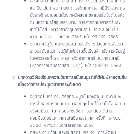
อมรเทพ ตาลหอม, อนุสรณ์ บรรเทิง, สมปอง เวฬุวนาธร
และปิยะนันท์ พนากานต์. การพัฒนาเกมสามมิติจำลองการ
ขับรถจักรยานยนต์ด้วยเทคนิคแอสเซสสปอร์ตไบต์โปรคิต
ณ มหาวิทยาลัยอุบลราชธานี. วารสารวิทยาศาสตร์และ
เทคโนโลยี. มหาวิทยาลัยอุบลราชธานี. ปีที่ 22 ฉบับที่ 1
เดือนมกราคม - เมษายน 2563. หน้า 93-101. 2563.
วงกต ศรีอุไร และอนุสรณ์ บรรเทิง. รูปแบบการพัฒนา
ระบบสนับสนุนการปฏิสัมพันธ์ในชั้นเรียนสำหรับการเรียนรู้
ในศตวรรษที่ 21. วารสารวิทยาศาสตร์และเทคโนโลยี.
มหาวิทยาลัยอุบลราชธานี. 21(1), หน้า 128-137, 2562.
บทความวิจัยหรือบทความวิชาการฉบับสมบูรณ์ที่ตีพิมพ์รายงานสืบ
เนื่องจากการประชุมวิชาการระดับชาติ
อนุสรณ์ บรรเทิง, สิรภัทร พิบูลย์ และอายูมิ นางามิเนะ.
การจำลองการสนทนาภาษาอังกฤษโดยใช้เทคโนโลยีความ
จริงเสมือน. ใน การประชุมวิชาการระดับชาติด้าน
คอมพิวเตอร์และเทคโนโลยีสารสนเทศ ครั้งที่ 16 NCCIT
2020. Virtual Conference. 2563.
ทศพร งามเถื่อน และอนุสรณ์ บรรเทิง. การพัฒนา