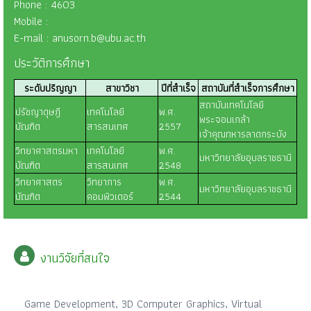
Phone : 4603
Mobile :
E-mail : anusorn.b@ubu.ac.th
ประวัติการศึกษา
ระดับปริญญา
สาขาวิชา
ปีที่สำเร็จ
สถาบันที่สำเร็จการศึกษา
สถาบันเทคโนโลยี
ปรัชญาดุษฎี
เทคโนโลยี
พ.ศ.
พระจอมเกล้า
บัณฑิต
สารสนเทศ
2557
เจ้าคุณทหารลาดกระบัง
วิทยาศาสตรมหา
เทคโนโลยี
พ.ศ.
มหาวิทยาลัยอุบลราชธานี
บัณฑิต
สารสนเทศ
2548
วิทยาศาสตร
วิทยาการ
พ.ศ.
มหาวิทยาลัยอุบลราชธานี
บัณฑิต
คอมพิวเตอร์
2544
งานวิจัยที่สนใจ
Game Development, 3D Computer Graphics, Virtual